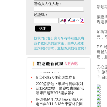
請輸入入住人數：
活動期
驗證碼：
優惠
現場折
加碼
元，
找我們代客訂房可享有特別優惠唷
我們收到您的請求後，由專人致電
P.S
諮詢您的需求，立刻為您找尋空房！
島補
用，
台灣百大景點推薦，集章還有限
安心旅
量小禮物可以拿
※ 旅
§ 安心遊2.0住宿進擊券 §
※ 
2020悠活池上米鄉竹筏季系列
活動-2020雙十國慶復古踩街活
動即日起至9/16開放報名
IRONMAN 70.3 Taiwan鐵人有
趣市集9/11-9/13台東森林公園