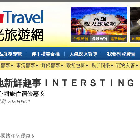
台東民宿
高雄民宿
南投民宿
宜蘭
點服務導覽
伴手禮美食推
人氣深入報導
我要刊登廣告
島部落
東清部落
野銀部落
歡迎包棟
親子同樂
寵物友善
地新鮮趣事ＩＮＴＥＲＳＴＩＮＧ
安心國旅住宿優惠 §
: 2020/06/11
心國旅住宿優惠 §