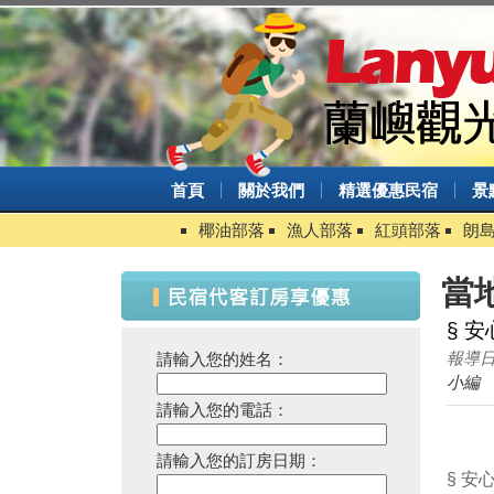
首頁
關於我們
精選優惠民宿
景
椰油部落
漁人部落
紅頭部落
朗
當
§ 
報導日期
請輸入您的姓名：
小編
請輸入您的電話：
請輸入您的訂房日期：
§ 安