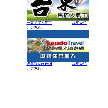
2019月光．海音樂會「潮騷之
歌」場次日期與表演名單
交通部觀光局建置之「單車環島
遊台灣國際入口網站Taiwan on
台東民宿人氣王
詳細介紹
2 Wheels」
訂房專線：
迎曙光、賞鯨豚、嚐海味，商業
獅邀您一起來「成功」
「當我們聚在一起」共創友好 7
月13日起卑南遊客中心展現下賓
朗部落樂舞
2019台東美麗花海！賞金針
花、賞紅藜 & 太麻里交通周邊
綠島觀光旅遊網
詳細介紹
景點攻略
訂房專線：
最美「多良火車站」 貼心設施
變多了
臺東2019成功三仙台馬拉松報
名活動熱烈開跑!!!
卑南鄉公所啟動連續五周「卑南
FUN暑假-來泡一夏」免費泡湯
活動