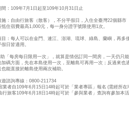
間：109年7月1日起至109年10月31日止
措施：自由行旅客（散客），不分平假日，入住全臺灣22個縣市
抵住宿費最高1,000元，每一身分證字號限使用1次。
項目：每人可以在金門、連江、澎湖、琉球、綠島、蘭嶼，再多使用
平假日皆適用。
.補助「每房每日限用一次」，就算是情侶訂同一間房，一天仍只能以
助加碼方面，先在本島使用一次，至離島可再用一次；反過來也
且也能直接於離島使用兩次補助。
遊諮詢專線：0800-211734
宿業者自109年6月15日14時起可於「業者專區」報名 (需經所
自由行旅客109年6月18日14時起可於「參與業者」查詢有參加