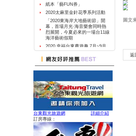
紙本「藝FUN券」
2020太麻里金針花季系列活動
「2020東海岸大地藝術節」開
圖文
幕，首場月光·海音樂會同時熱
烈展開，今夏必來的一場台11線
海洋藝術假期
2020 幸福台東農遊趣 7月~9月
109年關山親水公園夏日野FUN
返
趣系列活動
暑假必衝！ 全台「七月活動懶
人包」 澎湖花火節、熱氣球嘉
年華充滿活力
2019擴大國旅秋冬住宿優惠活
動
2019擴大國旅秋冬夜市抵用卷
優惠活動
2019延鹿東驅音樂祭
台東觀光旅遊網
詳細介紹
訂房專線：
單車騎遊聽風看海，體驗台灣燈
塔極點濱海小鎮風貌 一起Light
up Taiwan