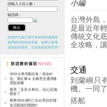
小編
塔極點濱海小鎮風貌 一起Light
請輸入入住人數：
up Taiwan
2019月光．海音樂會「潮騷之
驗證碼：
台灣外島
歌」場次日期與表演名單
交通部觀光局建置之「單車環島
是最近年
遊台灣國際入口網站Taiwan on
2 Wheels」
傳統文化
找我們代客訂房可享有特別優惠唷
迎曙光、賞鯨豚、嚐海味，商業
我們收到您的請求後，由專人致電
全攻略，
獅邀您一起來「成功」
諮詢您的需求，立刻為您找尋空房！
「當我們聚在一起」共創友好 7
月13日起卑南遊客中心展現下賓
朗部落樂舞
2019台東美麗花海！賞金針
交通
花、賞紅藜 & 太麻里交通周邊
景點攻略
到蘭嶼只
最美「多良火車站」 貼心設施
機。一同
變多了
臺東2019成功三仙台馬拉松報
名活動熱烈開跑!!!
搭船
卑南鄉公所啟動連續五周「卑南