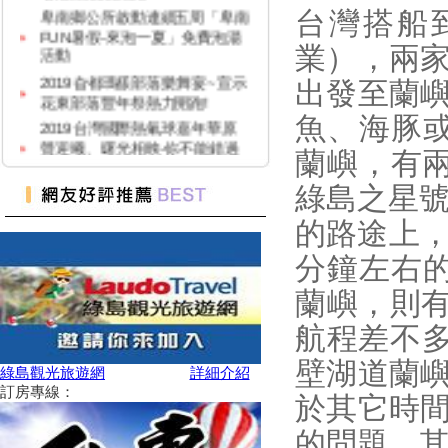
FUN暑假-來泡一夏」免費泡湯
台灣搭船
活動
業），兩
2019旮都瑪樣部落樂舞宴~宣示
花東部落豐年祭熱力開跑!
出發至蘭
2019台灣國際熱氣球嘉年華原
聲迎曦、曙光相映-你不能錯過
魚、海豚或
的三仙台曙光光雕音樂會
蘭嶼，有兩
台東原民豐年祭開跑 先做部落
功課
綠島之星號
蘭嶼高中 造雅美民族植物園
的路途上，
山友注意！台灣登山申請整合服
務網 單一入口網上線了
分鐘左右的
【2019鐵花步道･熱氣球市集】
蘭嶼，則有
6/28-8/22在鐵花新聚落步道舉行
歡迎參加
航程差不多
2019綠島人權藝術季【拜訪流
壁湖道蘭
麻溝15號】
綠島觀光旅遊網
詳細介紹
訂房專線：
花蓮金針花季
於其它時
2019臺灣國際熱氣球嘉年華 鹿
的問題，
野高台交通管制說明