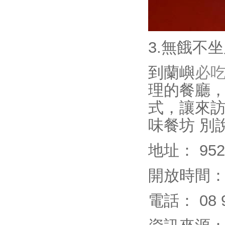
3.無餓不
到蘭嶼
必
理的餐廳
式，讓來
味餐坊 別
地址： 9
開放時間： 11
電話： 08 9