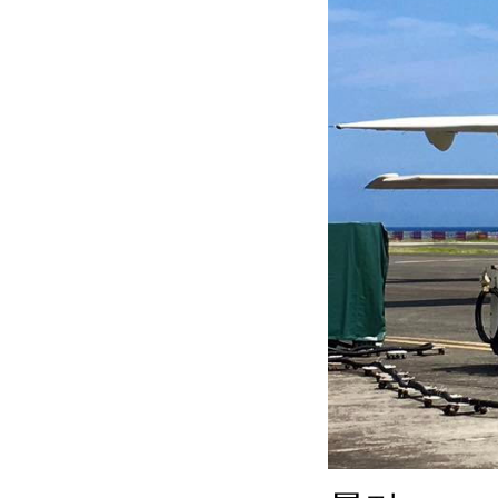
地點」大搜查
沒去過就扼腕！台灣30大經典小
鎮名單出爐
此生必去！觀光局推台灣世界級
景點...你去過幾個？
全台必訪美景大集合！攝影大師
帶你用「空拍角度」欣賞台灣美
2019台東熱氣球嘉年華6月底登
場 光雕音樂會綠島也聽得到
暑假熱搜水上活動：透明獨木
舟！全台最新15條水上活動懶人
包
蘭嶼抓野豬比賽 離島和本島山
豬王有機會對決
2019蘭嶼飛魚季／6大部落必踩
絕美秘境景點、住宿推薦
全新官網歡迎加入書籤！！