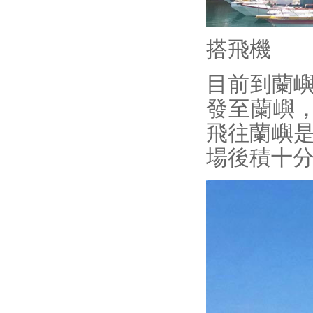
197-縱谷大地藝術季
2019臺東慢食節－經典重現
燈籠彩繪高掛 台東火車站好繽
搭飛機
紛
2019 鹿野「花鹿米」養生樂活
目前到蘭
節系列活動
發至蘭嶼，
超好拍！台東市新增裝置藝術
展現阿美族與林投的連結
飛往蘭嶼是
【全台活動月曆】告訴你六月有
什麼好玩！一起去看滑龍舟參加
場後積十
沙雕藝術季
綠島、蘭嶼觀光資源多 業者及
台東縣府合推跳島郵輪旅遊
躺馬路聽金曲 台東星空音樂會
首場池上登場
台東自由行10大推薦玩法 包車
交通指南看這篇！
杜絕誤解！讓40名專業解說員
帶你深度探索蘭嶼
野餐新食尚！ 全台熱門「野餐