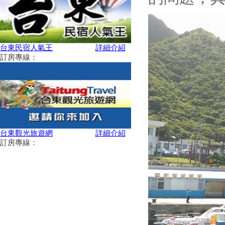
【小鎮漫遊 舞動樂園】 主題樂
園仲夏狂歡嘉年華開跑
2019戀戀197自行車公路賽
聽東西夾縫間還沒被聽到的歌
台東民宿人氣王
詳細介紹
聲！ 達悟族開唱
訂房專線：
鹿野社神、高台熱氣球、關山美
景 台東縱谷一日遊秘境景點玩
法！
搭乘完熱氣球,還可以去哪玩?
漂鳥飛翔在台灣最美的公路上
引你探尋12個拍照新秘境
台東觀光旅遊網
詳細介紹
天涯海角-星空海岸
訂房專線：
「2019寶島仲夏節Formosa
Summer Festival」-「消暑上
山、清涼下海」從呷冰開始
台東縣春遊自由行補助預計至
108年6月14日(五)截止線上登錄
申請
2019萬物糧倉大地慶典-漂鳥