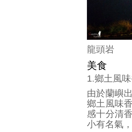
龍頭岩
美食
1.鄉土風
由於蘭嶼
鄉土風味
感十分清
小有名氣