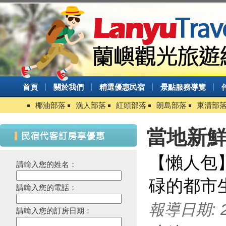
IRONMAN 70.3 Taiwan鐵人有
趣市集9/11-9/13台東森林公園
紙本「藝FUN券」
2020太麻里金針花季系列活動
「2020東海岸大地藝術節」開
幕，首場月光·海音樂會同時熱
烈展開，今夏必來的一場台11線
海洋藝術假期
首頁
關於我們
精選優惠民宿
景點服務導覽
2020 幸福台東農遊趣 7月~9月
椰油部落
漁人部落
紅頭部落
朗島部落
東清部
109年關山親水公園夏日野FUN
趣系列活動
暑假必衝！ 全台「七月活動懶
當地新
人包」 澎湖花火節、熱氣球嘉
年華充滿活力
【懶人包
2019擴大國旅秋冬住宿優惠活
請輸入您的姓名：
動
碌的都市
2019擴大國旅秋冬夜市抵用卷
請輸入您的電話：
優惠活動
報導日期: 20
2019延鹿東驅音樂祭
請輸入您的訂房日期：
單車騎遊聽風看海，體驗台灣燈