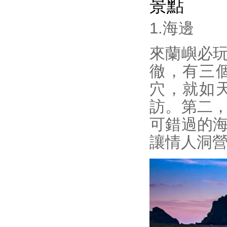
景點
1.海邊
來蘭嶼必
徹，有三
穴，就如
訪。第二
可錯過的
讓情人洞