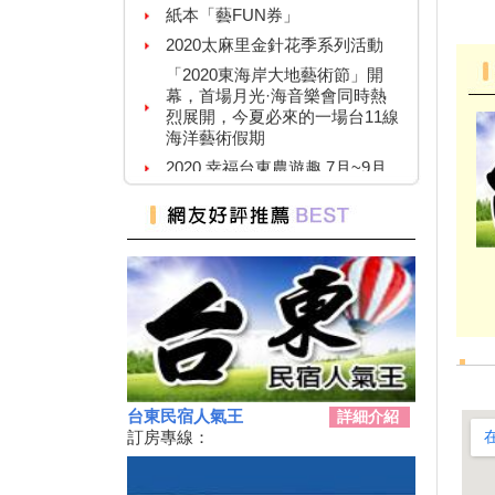
紙本「藝FUN券」
2020太麻里金針花季系列活動
「2020東海岸大地藝術節」開
幕，首場月光·海音樂會同時熱
烈展開，今夏必來的一場台11線
海洋藝術假期
2020 幸福台東農遊趣 7月~9月
109年關山親水公園夏日野FUN
趣系列活動
暑假必衝！ 全台「七月活動懶
人包」 澎湖花火節、熱氣球嘉
年華充滿活力
2019擴大國旅秋冬住宿優惠活
動
2019擴大國旅秋冬夜市抵用卷
優惠活動
2019延鹿東驅音樂祭
台東民宿人氣王
詳細介紹
單車騎遊聽風看海，體驗台灣燈
訂房專線：
塔極點濱海小鎮風貌 一起Light
up Taiwan