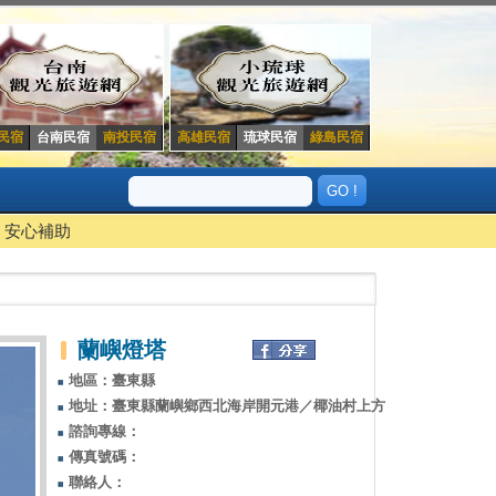
民宿
台南民宿
南投民宿
高雄民宿
琉球民宿
綠島民宿
安心補助
蘭嶼燈塔
地區：臺東縣
地址：臺東縣蘭嶼鄉西北海岸開元港／椰油村上方
諮詢專線：
傳真號碼：
聯絡人：