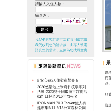
請輸入入住人數：
驗證碼：
找我們代客訂房可享有特別優惠唷
我們收到您的請求後，由專人致電
諮詢您的需求，立刻為您找尋空房！
景
台灣百大景點推薦，集章還有限
量小禮物可以拿
燈
§ 安心遊2.0住宿進擊券 §
而
路
2020悠活池上米鄉竹筏季系列
活動-2020雙十國慶復古踩街活
動即日起至9/16開放報名
欣
IRONMAN 70.3 Taiwan鐵人有
趣市集9/11-9/13台東森林公園
資