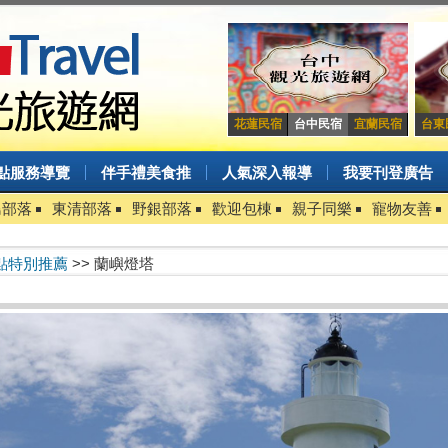
花蓮民宿
台中民宿
宜蘭民宿
台東
點服務導覽
伴手禮美食推
人氣深入報導
我要刊登廣告
島部落
東清部落
野銀部落
歡迎包棟
親子同樂
寵物友善
點特別推薦
>> 蘭嶼燈塔