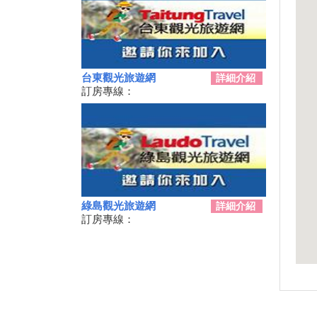
2019月光．海音樂會「潮騷之
歌」場次日期與表演名單
交通部觀光局建置之「單車環島
遊台灣國際入口網站Taiwan on
2 Wheels」
台東觀光旅遊網
詳細介紹
迎曙光、賞鯨豚、嚐海味，商業
訂房專線：
獅邀您一起來「成功」
「當我們聚在一起」共創友好 7
月13日起卑南遊客中心展現下賓
朗部落樂舞
2019台東美麗花海！賞金針
花、賞紅藜 & 太麻里交通周邊
景點攻略
綠島觀光旅遊網
詳細介紹
最美「多良火車站」 貼心設施
訂房專線：
變多了
臺東2019成功三仙台馬拉松報
名活動熱烈開跑!!!
卑南鄉公所啟動連續五周「卑南
FUN暑假-來泡一夏」免費泡湯
活動