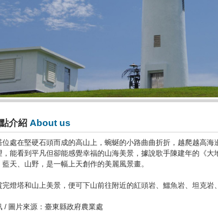
點介紹
About us
塔位處在堅硬石頭而成的高山上，蜿蜒的小路曲曲折折，越爬越高海
望，能看到平凡但卻能感覺幸福的山海美景，據說歌手陳建年的《大
、藍天、山野，是一幅上天創作的美麗風景畫。
賞完燈塔和山上美景，便可下山前往附近的紅頭岩、鱷魚岩、坦克岩
訊 / 圖片來源：臺東縣政府農業處